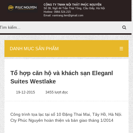
CÔNG TY TNHH NỘI THẤT PHÚC NGUYÊN
http://remphucnguyen.com/
Số 39, Ngõ 44 Trần Thái Tông, Cầu Giấy, Hà Nội
Hotline:
0984.524.215
Email:
vantrang.lien@gmail.com
DANH MỤC SẢN PHẨM
☰
Tổ hợp căn hộ và khách sạn Eleganl
Suites Westlake
19-12-2015
3455 lượt đọc
Công trình tọa lạc tại số 10 Đặng Thai Mai, Tây Hồ, Hà Nội.
Cty Phúc Nguyên hoàn thiện và bàn giao tháng 1/2014