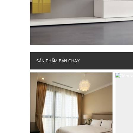
Rèm trần
Phụ kiện rèm
Dịch vụ giặt rèm
SẢN PHẨM BÁN CHẠY