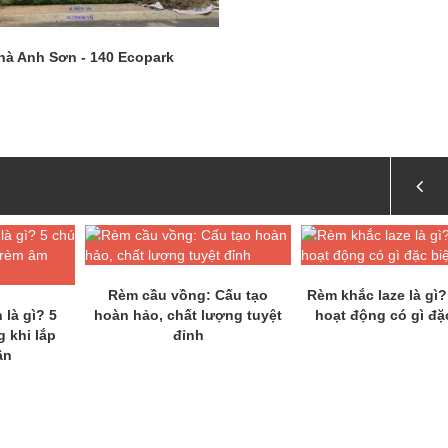
hà Anh Sơn - 140 Ecopark
Rèm cầu vồng: Cấu tạo
Rèm khắc laze là gì
 là gì? 5
hoàn hảo, chất lượng tuyệt
hoạt động có gì đặ
g khi lắp
đỉnh
ần