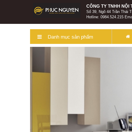
CÔNG TY TNHH NỘI
Số 39, Ngõ 44 Trần Thái T
Hotline:
0984.524.215
Ema
Danh mục sản phẩm
Rèm vải thô trơn 1 màu
Rèm van thêu cao cấp
Rèm vải
Rèm Roman
Rèm Văn phòng
Rèm tự động