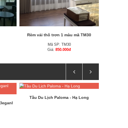
Rèm vải thô trơn 1 màu mã TM30
Mã SP: TM30
Giá:
850.000đ
Tầu Du Lịch Paloma - Hạ Long
Eleganl