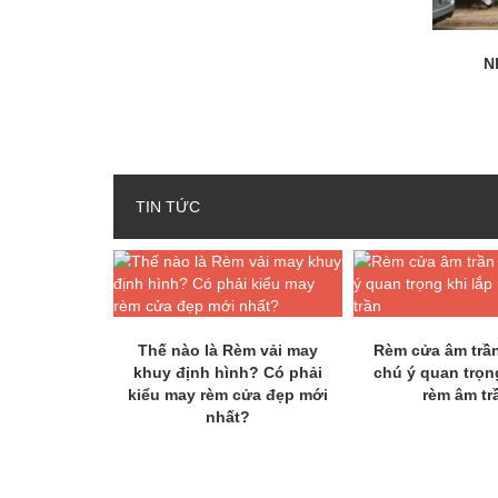
N
TIN TỨC
Thế nào là Rèm vải may
Rèm cửa âm trần
khuy định hình? Có phải
chú ý quan trọn
kiểu may rèm cửa đẹp mới
rèm âm tr
nhất?