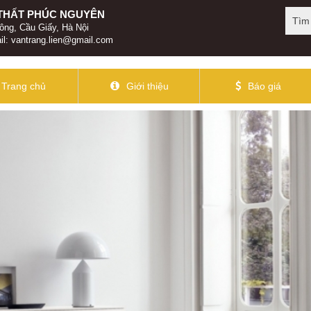
 THẤT PHÚC NGUYÊN
ông, Cầu Giấy, Hà Nội
il:
vantrang.lien@gmail.com
Trang chủ
Giới thiệu
Báo giá