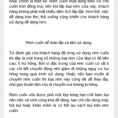
khác chính là thiết kế. Rèm cuốn hoạt động theo cơ chế 
cuốn tròn đồng trục nên khi lắp loại rèm cửa này, khách 
hàng không phải mất nhiều diện tích lắp đặt. Hơn thế, việc 
dễ dàng kéo lên, thả xuống cũng khiến cho khách hàng 
sử dụng dễ dàng hơn.
Rèm cuốn dễ tháo lắp và tiện sử dụng.
Từ đánh giá của khách hàng đã từng sử dụng rèm cuốn 
thì đây là một trong số những loại rèm cửa đẹp có độ bền 
cao, ít hư hỏng. Bởi vì đặc trưng của rèm cuốn có rất ít 
các chi tiết chuyển động nên giảm đi những nguy cơ hư 
hỏng trong quá trình sử dụng. Hoặc nếu bạn muốn di 
chuyển rèm cuốn thì loại rèm này cũng rất dễ tháo lắp, 
nhỏ gọn thuận tiện cho di chuyển mà không lo hỏng.
Rèm cuốn vốn được phủ một lớp bóng hạn chế bám bụi 
nên việc vệ sinh cũng khá dễ dàng, bạn chỉ cần dùng máy 
hút bụi hoặc khăn mềm là có thể lau sạch bụi trên rèm 
cuốn. 