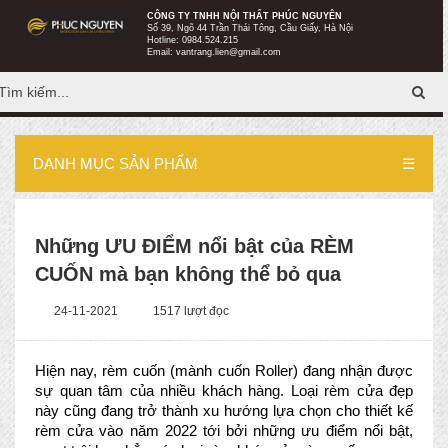
CÔNG TY TNHH NỘI THẤT PHÚC NGUYÊN
http://remphucnguyen.com/
Số 39, Ngõ 44 Trần Thái Tông, Cầu Giấy, Hà Nội
Hotline:
0984.524.215
Email:
vantrang.lien@gmail.com
DANH MỤC SẢN PHẨM
☰
Những ƯU ĐIỂM nổi bật của RÈM
CUỐN mà bạn không thể bỏ qua
24-11-2021
1517 lượt đọc
Hiện nay, rèm cuốn (mành cuốn Roller) đang nhận được 
sự quan tâm của nhiều khách hàng. Loại rèm cửa đẹp 
này cũng đang trở thành xu hướng lựa chọn cho thiết kế 
rèm cửa vào năm 2022 tới bởi những ưu điểm nổi bật, 