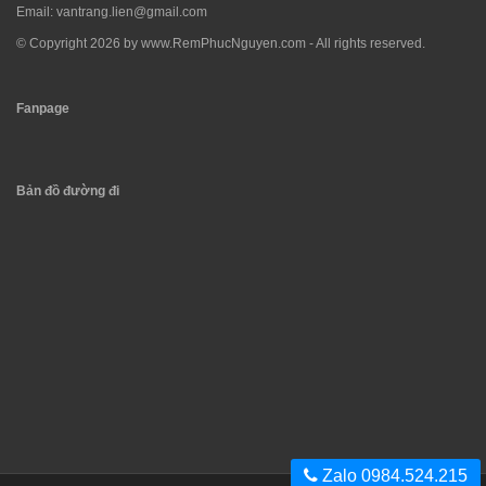
Email:
vantrang.lien@gmail.com
© Copyright 2026 by
www.RemPhucNguyen.com
- All rights reserved.
Fanpage
Bản đồ đường đi
Zalo 0984.524.215