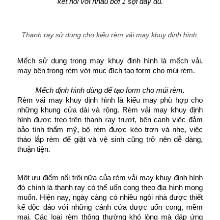
kết nối với nhau bởi 1 sợi dây dù.
Thanh ray sử dụng cho kiểu rèm vải may khuy định hình.
Mếch sử dụng trong may khuy định hình là mếch vải, 
may bên trong rèm với mục đích tạo form cho múi rèm.
Mếch định hình dùng để tạo form cho múi rèm.
Rèm vải may khuy định hình là kiểu may phù hợp cho 
những khung cửa dài và rộng. Rèm vải may khuy định 
hình được treo trên thanh ray trượt, bên cạnh việc đảm 
bảo tính thẩm mỹ, bộ rèm được kéo trơn và nhẹ, việc 
tháo lắp rèm để giặt và vệ sinh cũng trở nên dễ dàng, 
thuận tiện.
Một ưu điểm nổi trội nữa của rèm vải may khuy định hình 
đó chính là thanh ray có thể uốn cong theo địa hình mong 
muốn. Hiện nay, ngày càng có nhiều ngôi nhà được thiết 
kế độc đáo với những cánh cửa được uốn cong, mềm 
mại. Các loại rèm thông thường khó lòng mà đáp ứng 