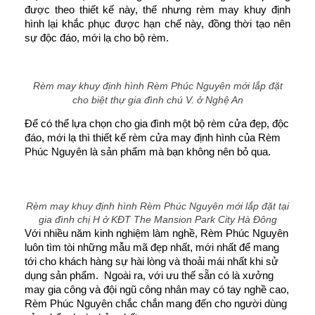
được theo thiết kế này, thế nhưng rèm may khuy định 
hình lại khắc phục được hạn chế này, đồng thời tạo nên 
sự độc đáo, mới lạ cho bộ rèm.
Rèm may khuy định hình Rèm Phúc Nguyên mới lắp đặt
cho biệt thự gia đình chú V. ở Nghệ An
Để có thể lựa chọn cho gia đình một bộ rèm cửa đẹp, độc 
đáo, mới lạ thì thiết kế rèm cửa may định hình của Rèm 
Phúc Nguyên là sản phẩm mà bạn không nên bỏ qua. 
Rèm may khuy định hình Rèm Phúc Nguyên mới lắp đặt tại
gia đình chị H ở KĐT The Mansion Park City Hà Đông
Với nhiều năm kinh nghiệm làm nghề, Rèm Phúc Nguyên 
luôn tìm tòi những mẫu mã đẹp nhất, mới nhất để mang 
tới cho khách hàng sự hài lòng và thoải mái nhất khi sử 
dụng sản phẩm.  Ngoài ra, với ưu thế sẵn có là xưởng 
may gia công và đội ngũ công nhân may có tay nghề cao, 
Rèm Phúc Nguyên chắc chắn mang đến cho người dùng 