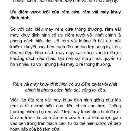
nhược điểm của kiểu rèm may ô rê và rèm may xếp ly.
Ưu điểm vượt trội của rèm cửa, rèm vải may khuy 
định hình
So với các kiểu may 
rèm cửa 
thông thường, 
rèm vải
may khuy định hình có ưu điểm tuyệt vời nhất chính là
phong cách hiện đại, cổ rèm vải không lộ bất cứ một 
khiếm khuyết nào, bên cạnh đó còn tạo lớp sóng to, tròn, 
đều và đẹp.
Nhờ cách may này, các sóng vải giữ được 
khoảng cách đều nhau, tạo nên sự mượt mà, quyến rũ 
hơn nhiều so với những kiểu may ô rê thông thường.
Rèm vải may khuy định hình có ưu điểm tuyệt vời nhất 
chính là
phong cách hiện đại, sóng to, đều.
Việc lắp đặt rèm vải may khuy định hình giống như lắp 
rèm ô rê nhưng hiệu quả điều chỉnh cao hơn. Thông 
thường những bộ rèm vải 2 lớp may khuy định hình được 
lắp âm trần - là cách lắp rèm cửa mà cổ rèm được giấu 
vào bên trong trần thạch cao, từ đó thể hiện được vẻ đẹp 
hoàn hảo của bộ rèm cửa.