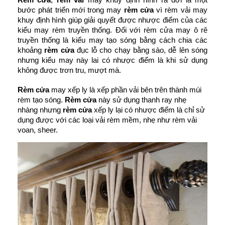
Rèm cửa
, 
rèm vải 
may khuy định hình ra đời là một 
bước phát triển mới trong may 
rèm cửa
 vì rèm vải may 
khuy định hình giúp giải quyết được nhược điểm của các 
kiểu may rèm truyền thống. 
Đối với rèm cửa may ô rê 
truyền thống là kiểu may tạo sóng bằng cách chia các 
khoảng 
rèm cửa
 đục lỗ cho chạy bằng sào, dễ lên sóng 
nhưng kiểu may này lai có nhược điểm là khi sử dụng 
không được trơn tru, mượt mà.
Rèm cửa
 may xếp ly là xếp phần vải bên trên thành múi 
rèm tạo sóng. 
Rèm cửa
 này sử dụng thanh ray nhẹ 
nhàng nhưng 
rèm cửa 
xếp ly lại có nhược điểm là chỉ sử 
dụng được với các loại vải rèm mềm, nhẹ như rèm vải 
voan, sheer.