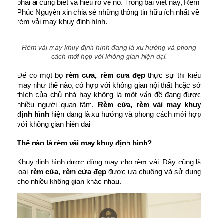
phải ai cũng biết và hiểu rõ về nó. Trong bài viết này, Rèm 
Phúc Nguyên xin chia sẻ những thông tin hữu ích nhất về 
rèm vải may khuy định hình.
Rèm vải may khuy định hình đang là xu hướng và phong
cách mới hợp với không gian hiện đại.
Để có một bộ 
rèm cửa, rèm cửa đẹp
 thực sự thì kiểu 
may như thế nào, có hợp với không gian nội thất hoặc sở 
thích của chủ nhà hay không là một vấn đề đang được 
nhiều người quan tâm. 
Rèm cửa, rèm vải may khuy 
định hình
 hiện đang là xu hướng và phong cách mới hợp 
với không gian hiện đại.
Thế nào là rèm vải may khuy định hình?
Khuy định hình được dùng may cho rèm vải. Đây cũng là 
loại 
rèm cửa
, 
rèm cửa đẹp
 được ưa chuộng và sử dụng 
cho nhiều không gian khác nhau. 