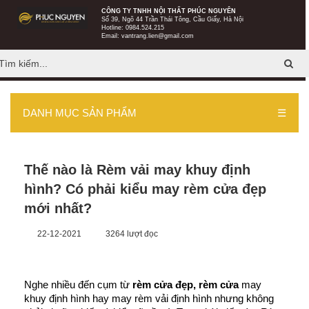
CÔNG TY TNHH NỘI THẤT PHÚC NGUYÊN
http://remphucnguyen.com/
Số 39, Ngõ 44 Trần Thái Tông, Cầu Giấy, Hà Nội
Hotline:
0984.524.215
Email:
vantrang.lien@gmail.com
DANH MỤC SẢN PHẨM
☰
Thế nào là Rèm vải may khuy định
hình? Có phải kiểu may rèm cửa đẹp
mới nhất?
22-12-2021
3264 lượt đọc
Nghe nhiều đến cụm từ 
rèm cửa đẹp, rèm cửa 
may 
khuy định hình hay may rèm vải định hình nhưng không 