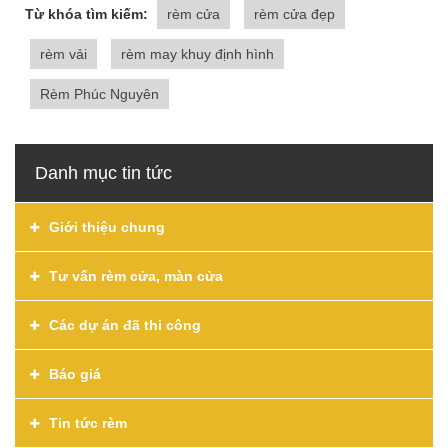
Từ khóa tìm kiếm:
rèm cửa
rèm cửa đẹp
rèm vải
rèm may khuy định hình
Rèm Phúc Nguyên
Danh mục tin tức
Giới thiệu chung
Tư vấn rèm cửa, màn cửa
Các dự án đã thi công
Báo giá
Tin tức rèm