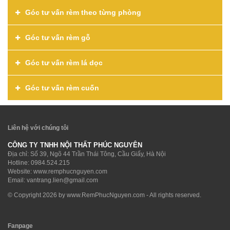
Góc tư vấn rèm theo từng phòng
Góc tư vấn rèm gỗ
Góc tư vấn rèm lá dọc
Góc tư vấn rèm cuốn
Liên hệ với chúng tôi
CÔNG TY TNHH NỘI THẤT PHÚC NGUYÊN
Địa chỉ: Số 39, Ngõ 44 Trần Thái Tông, Cầu Giấy, Hà Nội
Hotline:
0984.524.215
Website: www.remphucnguyen.com
Email:
vantrang.lien@gmail.com
© Copyright 2026 by
www.RemPhucNguyen.com
- All rights reserved.
Fanpage