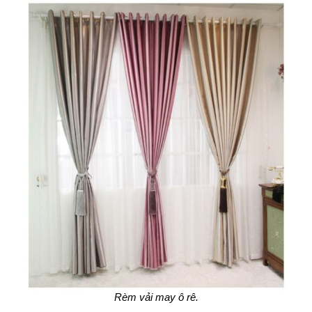
Rèm vải may ô rê.