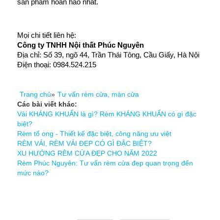
sản phẩm hoàn hảo nhất.
Mọi chi tiết liên hệ: 
Công ty TNHH Nội thất Phúc Nguyên
Địa chỉ: Số 39, ngõ 44, Trần Thái Tông, Cầu Giấy, Hà Nội
Điện thoại: 0984.524.215
Trang chủ
»
Tư vấn rèm cửa, màn cửa
Các bài viết khác:
Vải KHÁNG KHUẨN là gì? Rèm KHÁNG KHUẨN có gì đặc
biệt?
Rèm tổ ong - Thiết kế đặc biệt, công năng ưu việt
RÈM VẢI, RÈM VẢI ĐẸP CÓ GÌ ĐẶC BIỆT?
XU HƯỚNG RÈM CỬA ĐẸP CHO NĂM 2022
Rèm Phúc Nguyên: Tư vấn rèm cửa đẹp quan trọng đến
mức nào?