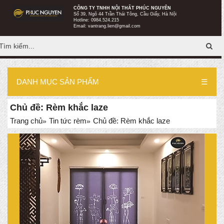
CÔNG TY TNHH NỘI THẤT PHÚC NGUYÊN
http://remphucnguyen.com/
Số 39, Ngõ 44 Trần Thái Tông, Cầu Giấy, Hà Nội
Hotline:
0984.524.215
Email:
vantrang.lien@gmail.com
DANH MỤC SẢN PHẨM
☰
Chủ đề: Rèm khắc laze
Trang chủ
Tin tức rèm
Chủ đề: Rèm khắc laze
»
»