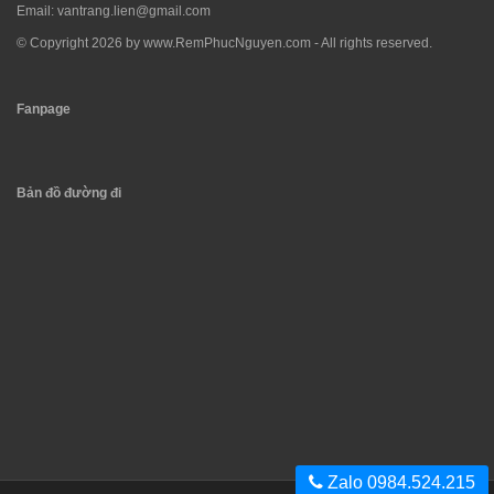
Email:
vantrang.lien@gmail.com
© Copyright 2026 by
www.RemPhucNguyen.com
- All rights reserved.
Fanpage
Bản đồ đường đi
Zalo 0984.524.215